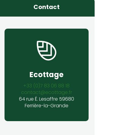
Contact
Ecottage
+33 (0)7 83 06 88 18
contact@ecottage.fr
64 rue É. Lesaffre 59680
Ferrière-la-Grande